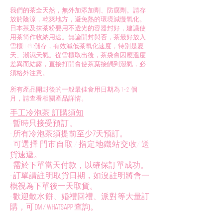
我們的茶全天然，無外加添加劑、防腐劑。請存
放於陰涼，乾爽地方，避免熱的環境減慢氧化。
日本茶及抹茶粉要用不透光的容器封好，建議使
用茶筒作收納用途。無論開封與否，茶最好放入
雪櫃0-4ºc儲存，有效減低茶氧化速度，特別是夏
天、潮濕天氣。從雪櫃取出後，茶袋會因應溫度
差異而結露，直接打開會使茶葉接觸到濕氣，必
須格外注意。
所有產品開封後的一般最佳食用日期為
1 - 2
個
月，請查看相關產品詳情。
​手工冷泡茶 訂購須知
- 暫時只接受預訂 。
​- 所有冷泡茶須提前至少
7
天預訂。
- 可選擇 門市自取 / 指定地鐵站交收/ 送
貨速遞。
- 需於下單當天付款，以確保訂單成功。
- 訂單請註明取貨日期，如沒註明將會一
概視為下單後一天取貨。
​- 歡迎散水餅、婚禮回禮、派對等大量訂
購，可
DM / Whatsapp
查詢。