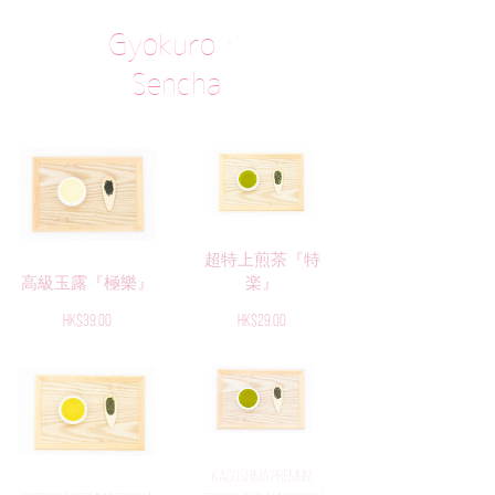
Gyokuro・
Sencha
超特上煎茶『特
高級玉露『極樂』
楽』
Price
Price
HK$39.00
HK$29.00
Kagoshima Premium