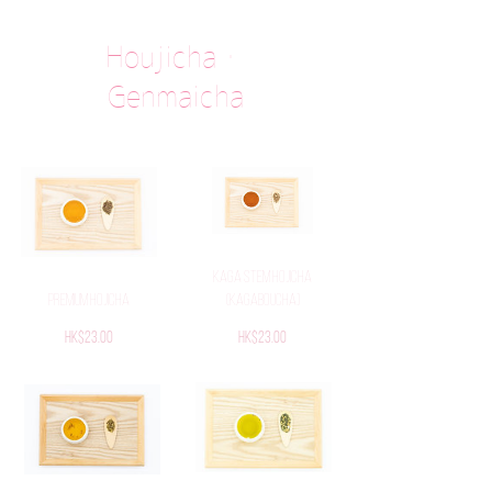
Houjicha・
Genmaicha
Kaga Stem Hojicha
Premium Hojicha
(Kagaboucha)
Price
Price
HK$23.00
HK$23.00