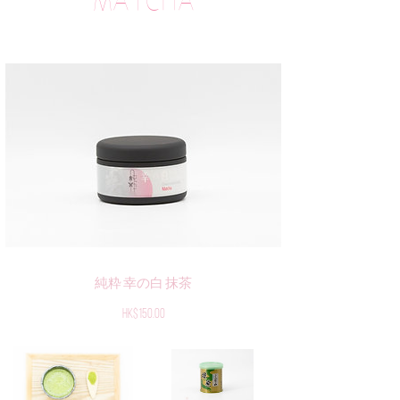
​MATCHA
純粋 幸の白 抹茶
Price
HK$150.00