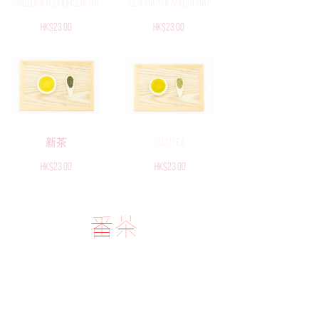
Shizuoka Premium Sencha
Sencha (Fukamushicha)
Price
Price
HK$23.00
HK$23.00
新茶
Yuzu Tea
Price
Price
HK$23.00
HK$23.00
番茶