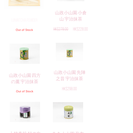
山政小山園 小倉
山 宇治抹茶
Uji Matcha Powder
Regular
Sale
HK$278.00
HK$228.00
Out of Stock
Price
Price
山政小山園 先陣
山政小山園 四方
之昔 宇治抹茶
の薰 宇治抹茶
Price
HK$298.00
Out of Stock