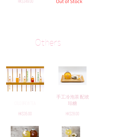
Price
Out of Stock
HK$349.00
Others
手工冷泡茶 配琥
Cold Brew Tea
珀糖
Price
Price
HK$35.00
HK$28.00