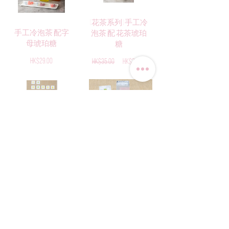
[花茶系列] 手工冷
手工冷泡茶 配字
泡茶 配 花茶琥珀
母琥珀糖
糖
Price
HK$29.00
Regular
Sale
HK$35.00
HK$32.00
Price
Price
Japanese Tea in small
package Random Pick (5
純粋精選 (10包入)
packs)
Price
HK$180.00
Price
HK$98.00