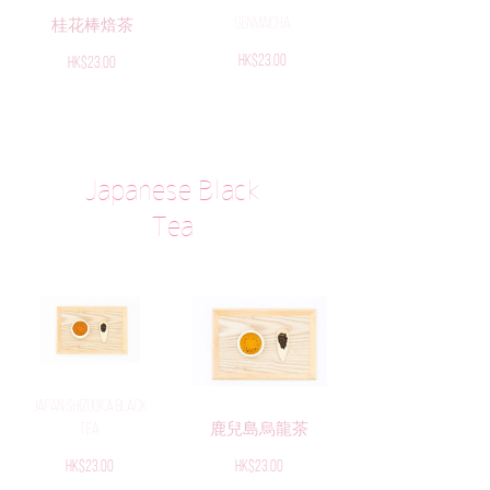
Genmaicha
桂花棒焙茶
Price
HK$23.00
Price
HK$23.00
Japanese Black
Tea
Japan Shizuoka Black
Tea
鹿兒島烏龍茶
Price
Price
HK$23.00
HK$23.00