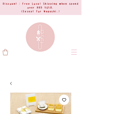
Discount : Free Local Shipping when spend
over HKD $650.
(Except for Wagashi.)