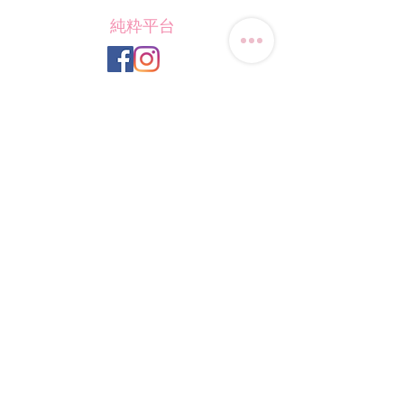
純粋平台
Contact Us
Tel: (+852)
9823-4080
​E-mail:
junsui.hk@gmail.com
​Address: Flat 8C,Speedy
Industrial Building, 114 How
Ming Street, Kwun Tong,
Kowloon, Hong Kong
Opening Hours
Tuesday & T
hursday OFF