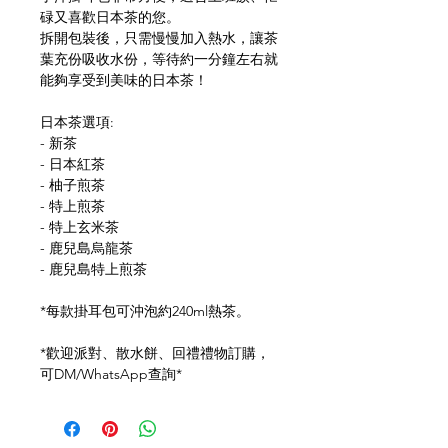
碌又喜歡日本茶的您。
拆開包裝後，只需慢慢加入熱水，讓茶
葉充份吸收水份，等待約一分鐘左右就
能夠享受到美味的日本茶！
日本茶選項:
- 新茶
- 日本紅茶
- 柚子煎茶
- 特上煎茶
- 特上玄米茶
- 鹿兒島烏龍茶
- 鹿兒島特上煎茶
*每款掛耳包可沖泡約240ml熱茶。
*歡迎派對、散水餅、回禮禮物訂購，
可DM/WhatsApp查詢*