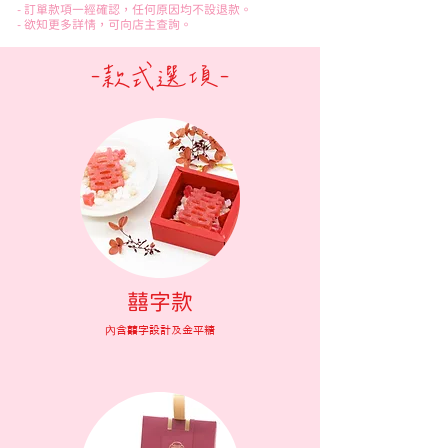
- 訂單款項一經確認，任何原因均不設退款。
- 欲知更多詳情，可向店主查詢。
-款式選項-
​囍字款
內含囍字設計及金平糖