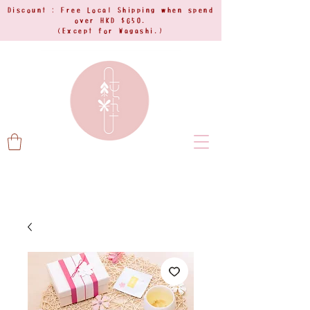
Discount : Free Local Shipping when spend
over HKD $650.
(Except for Wagashi.)