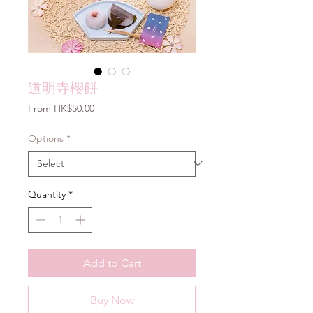
道明寺櫻餅
Sale
From
HK$50.00
Price
Options
*
Quantity
*
Add to Cart
Buy Now