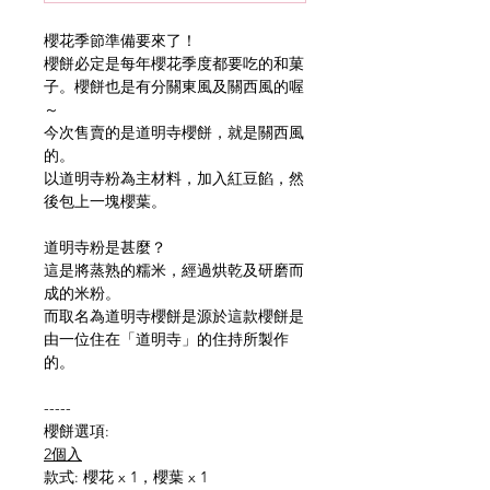
櫻花季節準備要來了！
櫻餅必定是每年櫻花季度都要吃的和菓
子。櫻餅也是有分關東風及關西風的喔
～
今次售賣的是道明寺櫻餅，就是關西風
的。
以道明寺粉為主材料，加入紅豆餡，然
後包上一塊櫻葉。
道明寺粉是甚麼？
這是將蒸熟的糯米，經過烘乾及研磨而
成的米粉。
而取名為道明寺櫻餅是源於這款櫻餅是
由一位住在「道明寺」的住持所製作
的。
-----
櫻餅選項:
2個入
款式: 櫻花 x 1，櫻葉 x 1