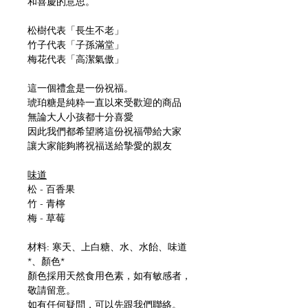
和喜慶的意思。
松樹代表「長生不老」
竹子代表「子孫滿堂」
梅花代表「高潔氣傲」
這一個禮盒是一份祝福。
琥珀糖是純粋一直以來受歡迎的商品
無論大人小孩都十分喜愛
因此我們都希望將這份祝福帶給大家
讓大家能夠將祝福送給摯愛的親友
味道
松 - 百香果
竹 - 青檸
梅 - 草莓
材料: 寒天、上白糖、水、水飴、味道
*、顏色*
顏色採用天然食用色素，如有敏感者，
敬請留意。
如有任何疑問，可以先跟我們聯絡。