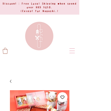
Discount : Free Local Shipping when spend
over HKD $650.
(Except for Wagashi.)