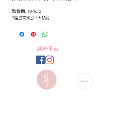
取貨期: 10-16/2
*需提前至少7天預訂
純粋平台
Contact Us
Tel: (+852)
9823-4080
​E-mail:
junsui.hk@gmail.com
​Address: Flat 8C,Speedy
Industrial Building, 114 How