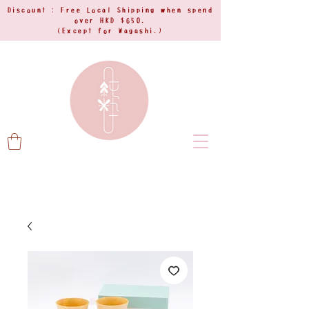
Discount : Free Local Shipping when spend
over HKD $650.
(Except for Wagashi.)