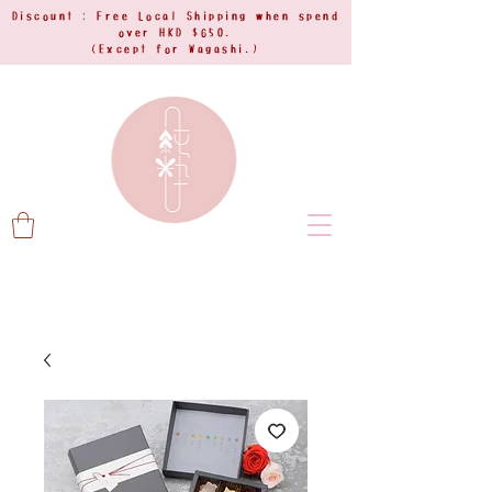
Discount : Free Local Shipping when spend
over HKD $650.
(Except for Wagashi.)