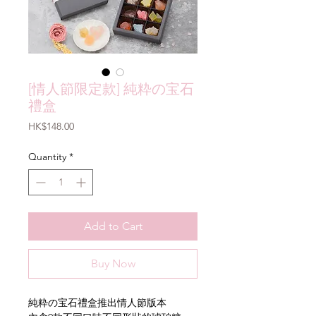
[情人節限定款] 純粋の宝石
禮盒
Price
HK$148.00
Quantity
*
Add to Cart
Buy Now
純粋の宝石禮盒推出情人節版本