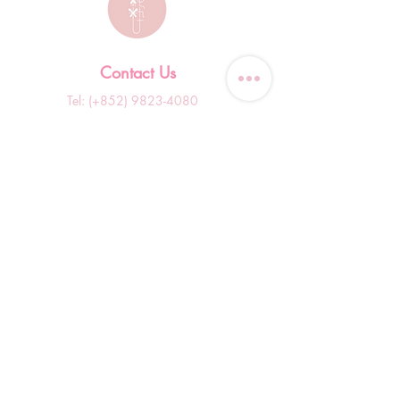
Contact Us
Tel: (+852)
9823-4080
​E-mail:
junsui.hk@gmail.com
​Address: Flat 8C,Speedy
Industrial Building, 114 How
Ming Street, Kwun Tong,
Kowloon, Hong Kong
Opening Hours
Tuesday & T
hursday OFF
Others by appointment ONLY
*WhatsApp/DM Enquiry Service:
10am - 7pm Everyday
(Slow reply at other times)