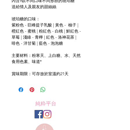
內含9款不同口味不同形狀的琥珀糖
送給情人及親友的甜絲絲
琥珀糖的口味：
紫粉色 - 巨峰提子乳酸 | 黃色 - 柚子 |
橙紅色 - 蜜桃 | 粉紅色 - 白桃 | 鮮紅色 -
草莓 | 淺綠 - 青檸 | 紅色 - 洛神花茶 |
啡色 - 洋甘菊 | 藍色 - 泡泡糖
主要材料：粉寒天、上白糖、水、天然
食用色素、味道*
賞味期限：可存放於室溫約21天
純粋平台