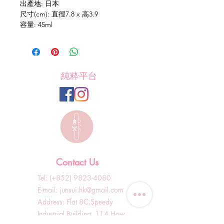
出產地: 日本
尺寸(cm): 直徑7.8 x 高3.9
容量: 45ml
純粋平台
Contact Us
Tel: (+852)
9823-4080
​E-mail:
junsui.hk@gmail.com
​Address: Flat 8C,Speedy
Industrial Building, 114 How