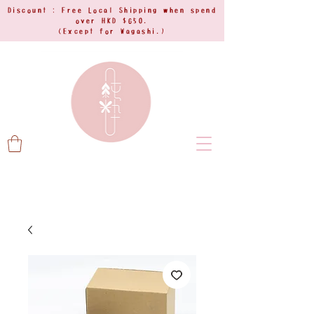
Discount : Free Local Shipping when spend
over HKD $650.
(Except for Wagashi.)