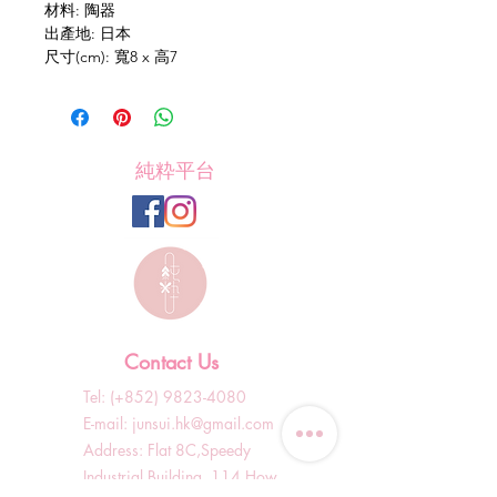
材料: 陶器
出產地: 日本
尺寸(cm): 寬8 x 高7
純粋平台
Contact Us
Tel: (+852)
9823-4080
​E-mail:
junsui.hk@gmail.com
​Address: Flat 8C,Speedy
Industrial Building, 114 How