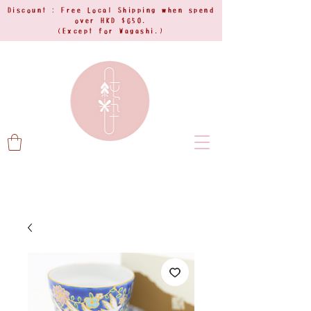
Discount : Free Local Shipping when spend
over HKD $650.
(Except for Wagashi.)