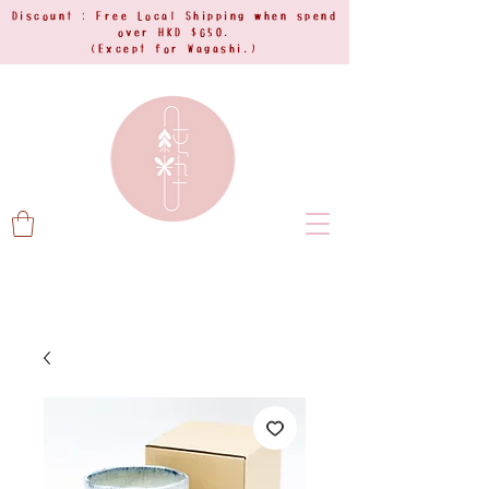
Discount : Free Local Shipping when spend
over HKD $650.
(Except for Wagashi.)