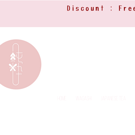
Discount : Fre
Home
Wagashi
Japanese Tea