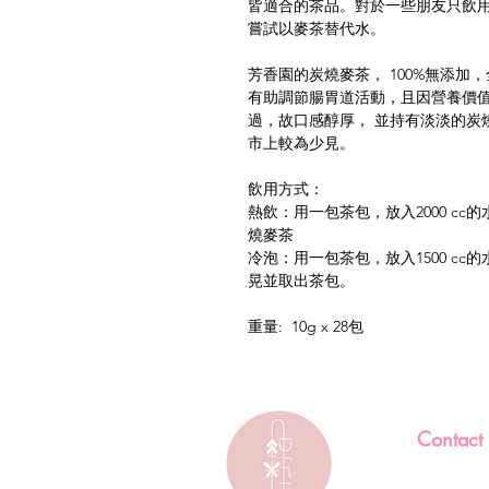
皆適合的茶品。對於一些朋友只飲
嘗試以麥茶替代水。
芳香園的炭燒麥茶， 100%無添加
有助調節腸胃道活動，且因營養價
過，故口感醇厚， 並持有淡淡的炭
市上較為少見。
飲用方式：
熱飲：用一包茶包，放入2000 c
燒麥茶
冷泡：用一包茶包，放入1500 c
晃並取出茶包。
重量: 10g x 28包
Contact