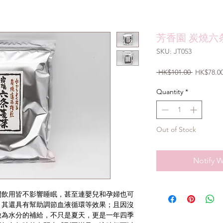
芳香園 炭燒六
SKU: JT053
Regular
 HK$101.00 
HK$78.0
Price
Quantity
*
Out of Stock
Notify W
間飲用皆不影響睡眠，甚至連嬰兒和孕婦也可
。其還具有幫助調節血液循環等效果；且因沒
做為水分的補給，不只是夏天，更是一年四季