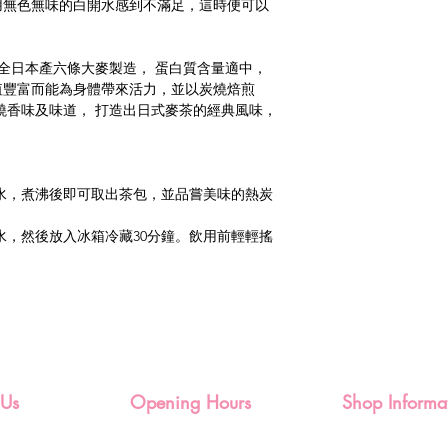
用無色無味的白開水感到不滿足，這時便可以
，全日本產六條大麥製造， 蛋白質含量適中，
值豐富而能為身體帶來活力，並以炭燒焙煎
燒香味及味道， 打造出日式麥茶的經典風味，
c的水，煮沸後即可取出茶包，並品嘗美味的熱炭
c的水，然後放入冰箱冷藏30分鐘。飲用前輕輕搖
 Us
Opening Hours
Shop Informa