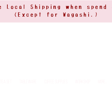
e Local Shipping when spend
(Except for Wagashi.)
Tea Set
Tableware
Coffee Supplies
Workshop
More...