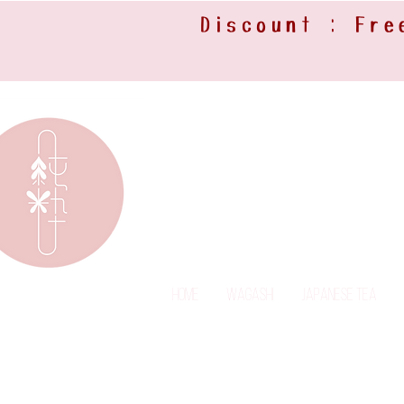
Discount : Fre
Home
Wagashi
Japanese Tea