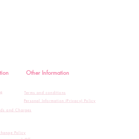
tion
Other Information
de
Terms and conditions
Personal Information (Privacy) Policy
ods and Charges
change Policy