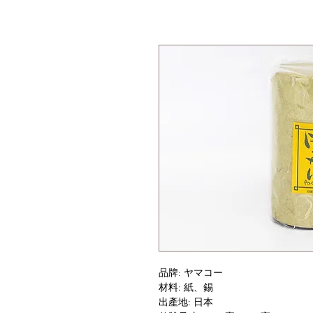
品牌: ヤマコー
材料: 紙、錫
出產地: 日本