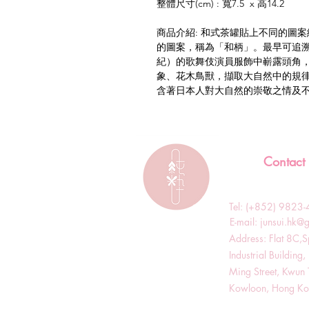
整體尺寸(cm) : 寬7.5 x 高14.2
商品介紹: 和式茶罐貼上不同的圖
的圖案，稱為「和柄」。最早可追溯
紀）的歌舞伎演員服飾中嶄露頭角
象、花木鳥獸，擷取大自然中的規
含著日本人對大自然的崇敬之情及
Contact
Tel: (+852) 982
​E-mail:
junsui.hk@
​Address: Flat 8C,
Industrial Buildin
Ming Street, Kwun 
Kowloon, Hong K