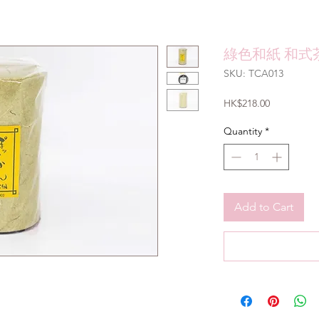
綠色和紙 和式
SKU: TCA013
Price
HK$218.00
Quantity
*
Add to Cart