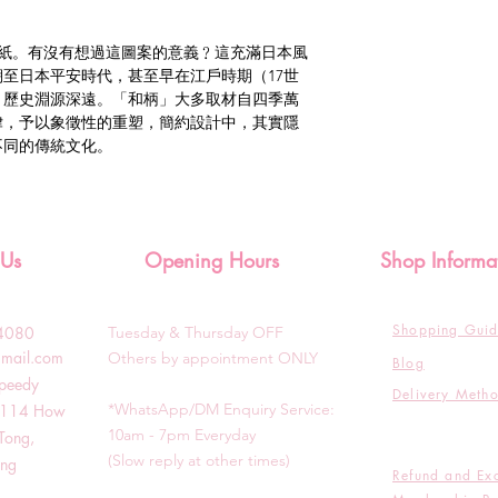
案紙。有沒有想過這圖案的意義﹖這充滿日本風
至日本平安時代，甚至早在江戶時期（17世
，歷史淵源深遠。「和柄」大多取材自四季萬
律，予以象徵性的重塑，簡約設計中，其實隱
不同的傳統文化。
 Us
Opening Hours
Shop Informa
Shopping Gui
3-4080
Tuesday & T
hursday OFF
gmail.com
Others by appointment ONLY
Blog
Speedy
Delivery Meth
*WhatsApp/DM Enquiry Service:
g, 114 How
10am - 7pm Everyday
Tong,
(Slow reply at other times)
ong
Refund and Ex