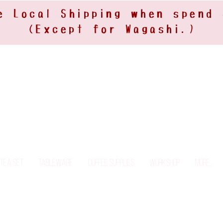
e Local Shipping when spend
(Except for Wagashi.)
Tea Set
Tableware
Coffee Supplies
Workshop
More...