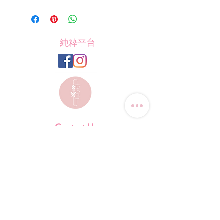
純粋平台
Contact Us
Tel: (+852)
9823-4080
​E-mail:
junsui.hk@gmail.com
​Address: Flat 8C,Speedy
Industrial Building, 114 How
Ming Street, Kwun Tong,
Kowloon, Hong Kong