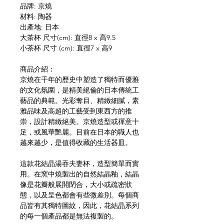
品牌: 京燒
材料: 陶器
出產地: 日本
大茶杯 尺寸(cm): 直徑8 x 高9.5
小茶杯 尺寸 (cm): 直徑7 x 高9
商品介紹：
京燒在千年的歷史中塑造了獨特而優雅
的文化氛圍，是精美絕倫的日本傳統工
藝品的典範。光彩奪目、精緻細膩，素
雅品味及高超的工藝受到東西方的推
崇，設計精緻絕美。京燒造型或禪意十
足，或風華艷麗。目前在日本的職人也
越來越少，是值得收藏的生活器皿。
這款花結晶湯吞夫妻杯，造型簡單而實
用。在窯中燒製出的自然結晶釉，結晶
像是花瓣般展開閉合，大小或疏密狀
態，以及呈色都會有些微差別。每個商
品皆有其獨特圖紋，因此，花結晶系列
的每一個產品都是無法複製的。