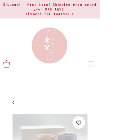
Discount : Free Local Shipping when spend
over HKD $650.
(Except for Wagashi.)