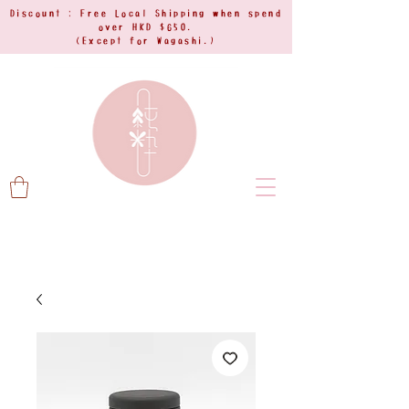
Discount : Free Local Shipping when spend
over HKD $650.
(Except for Wagashi.)