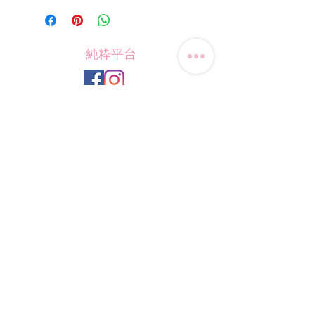
純粋平台
Contact Us
Tel: (+852)
9823-4080
​E-mail:
junsui.hk@gmail.com
​Address: Flat 8C,Speedy
Industrial Building, 114 How
Ming Street, Kwun Tong,
Kowloon, Hong Kong
Opening Hours