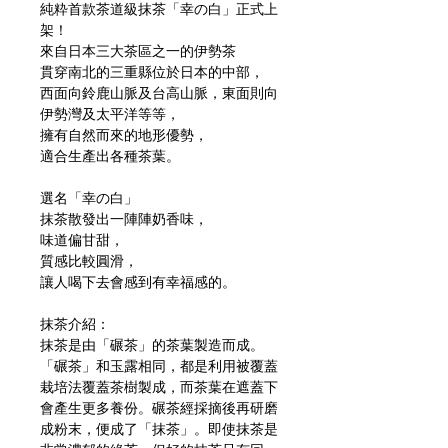
純粋首款茶道級抹茶「幸の白」正式上
架！
來自日本三大茶區之一的伊勢茶
貫穿南北的三重縣位於日本的中部，
西面向鈴鹿山脈及台高山脈，東面則向
伊勢灣及太平洋等等，
擁有自然而來的地形優勢，
適合生產出各種茶葉。
選名「幸の白」
抹茶散發出一陣陣奶香味，
味道偏甘甜，
質感比較圓滑，
讓人喝下去會感到有幸福感的。
抹茶介紹：
抹茶是由「碾茶」的茶葉製造而成。
「碾茶」和玉露相同，都是利用被覆蓋
栽培法覆蓋茶樹製成，而茶葉在遮蓋下
會產生更多養份。碾茶經採摘後再研磨
成粉末，便成了「抹茶」。即使抹茶是