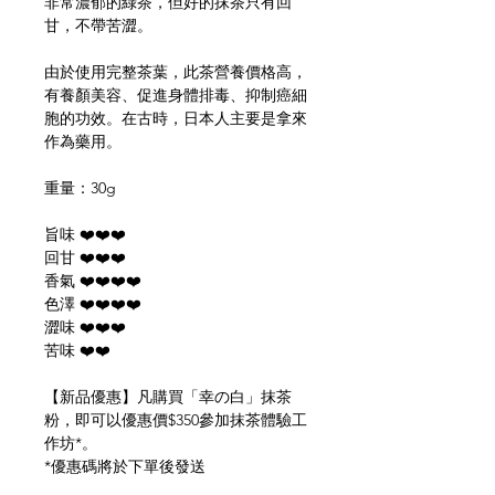
非常濃郁的綠茶，但好的抹茶只有回
甘，不帶苦澀。
由於使用完整茶葉，此茶營養價格高，
有養顏美容、促進身體排毒、抑制癌細
胞的功效。在古時，日本人主要是拿來
作為藥用。
重量：30g
旨味 ❤️❤️❤️
回甘 ❤️❤️❤️
香氣 ❤️❤️❤️❤️
色澤 ❤️❤️❤️❤️
澀味 ❤️❤️❤️
苦味 ❤️❤️
【新品優惠】凡購買「幸の白」抹茶
粉，即可以優惠價$350參加抹茶體驗工
作坊*。
*優惠碼將於下單後發送