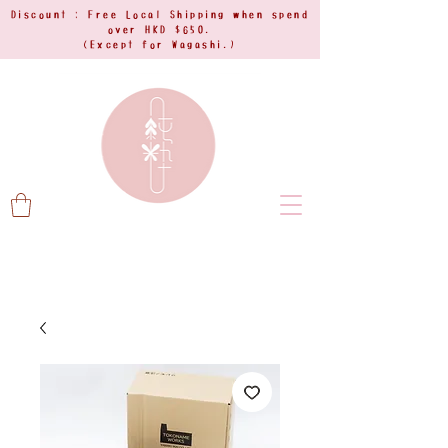
Discount : Free Local Shipping when spend
over HKD $650.
(Except for Wagashi.)