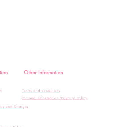
tion
Other Information
de
Terms and conditions
Personal Information (Privacy) Policy
ods and Charges