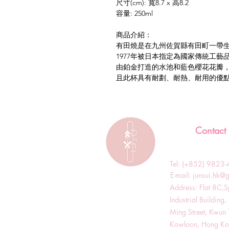
尺寸(cm): 寬8.7 x 高8.2
容量: 250ml
商品介紹：
有田燒是在九州佐賀縣有田町一帶
1977年被日本指定為國家傳統工
由鉑金打造的水池和藍色櫻花花瓣
且此杯具有耐劃、耐熱、耐用的優
Contact
Tel: (+852) 982
​E-mail:
junsui.hk@
​Address: Flat 8C,
Industrial Buildin
Ming Street, Kwun 
Kowloon, Hong K