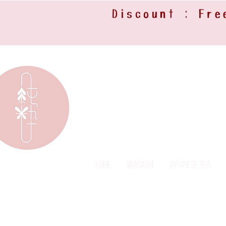
Discount : Fre
Home
Wagashi
Japanese Tea