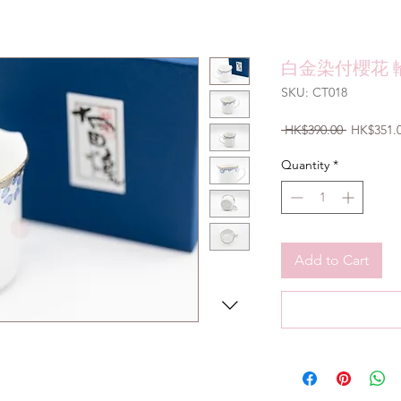
白金染付櫻花 
SKU: CT018
Regular
 HK$390.00 
HK$351.
Price
Quantity
*
Add to Cart