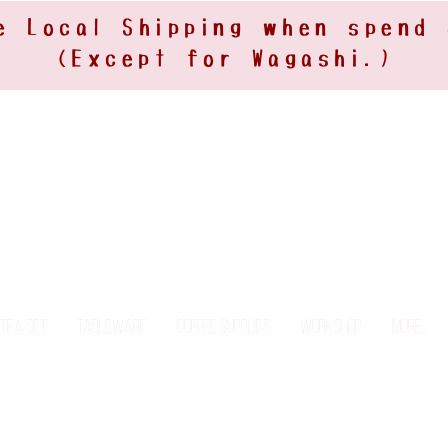
e Local Shipping when spend
(Except for Wagashi.)
Tea Set
Tableware
Coffee Supplies
Workshop
More...