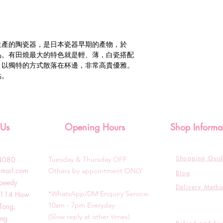
生產的陶瓷器，是日本瓷器早期的產物，於
藝品。有田燒最大的特色就是輕、薄，白瓷搭配
，以獨特的方式散落在杯邊，非常高貴優雅。
點。
 Us
Opening Hours
Shop Informa
Shopping Gui
3-4080
Tuesday & T
hursday OFF
gmail.com
Others by appointment ONLY
Blog
Speedy
Delivery Meth
*WhatsApp/DM Enquiry Service:
g, 114 How
10am - 7pm Everyday
Tong,
(Slow reply at other times)
ong