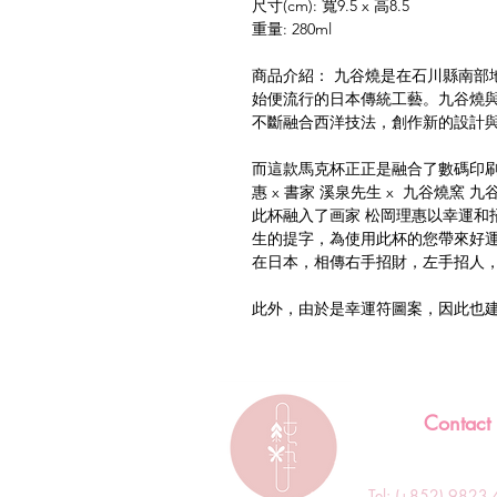
尺寸(cm): 寬9.5 x 高8.5
重量: 280ml
商品介紹： 九谷燒是在石川縣南部
始便流行的日本傳統工藝。九谷燒
不斷融合西洋技法，創作新的設計
而這款馬克杯正正是融合了數碼印刷
惠 x 書家 溪泉先生 x 九谷燒窯
此杯融入了画家 松岡理惠以幸運和
生的提字，為使用此杯的您帶來好
在日本，相傳右手招財，左手招人
此外，由於是幸運符圖案，因此也
Contact
Tel: (+852) 982