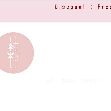
Discount : Fre
Home
Wagashi
Japanese Tea