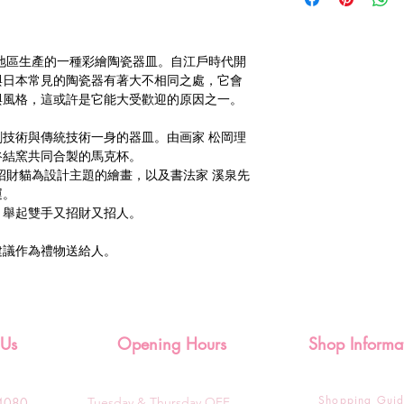
地區生產的一種彩繪陶瓷器皿。自江戶時代開
與日本常見的陶瓷器有著大不相同之處，它會
與風格，這或許是它能大受歡迎的原因之一。
技術與傳統技術一身的器皿。由画家 松岡理
 九谷結窯共同合製的馬克杯。
招財貓為設計主題的繪畫，以及書法家 溪泉先
運。
，舉起雙手又招財又招人。
建議作為禮物送給人。
 Us
Opening Hours
Shop Informa
Shopping Gui
3-4080
Tuesday & T
hursday OFF