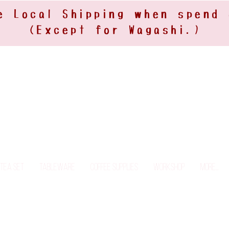
e Local Shipping when spend
(Except for Wagashi.)
Tea Set
Tableware
Coffee Supplies
Workshop
More...