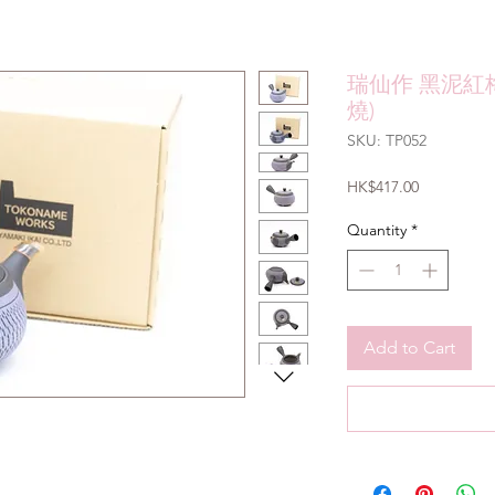
瑞仙作 黑泥紅
燒)
SKU: TP052
Price
HK$417.00
Quantity
*
Add to Cart