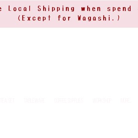
e Local Shipping when spend
(Except for Wagashi.)
Tea Set
Tableware
Coffee Supplies
Workshop
More...