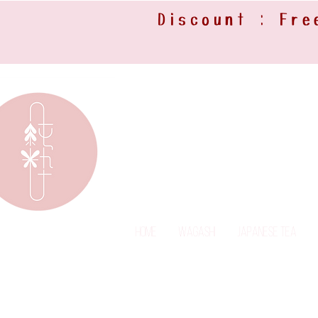
Discount : Fre
Home
Wagashi
Japanese Tea