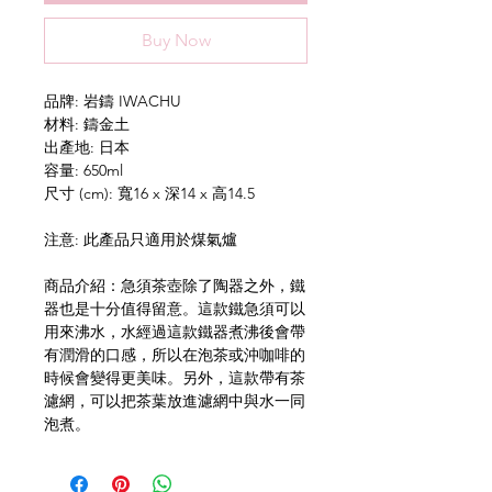
Buy Now
品牌: 岩鑄 IWACHU
材料: 鑄金土
出產地: 日本
容量: 650ml
尺寸 (cm): 寬16 x 深14 x 高14.5
注意: 此產品只適用於煤氣爐
商品介紹：急須茶壺除了陶器之外，鐵
器也是十分值得留意。這款鐵急須可以
用來沸水，水經過這款鐵器煮沸後會帶
有潤滑的口感，所以在泡茶或沖咖啡的
時候會變得更美味。另外，這款帶有茶
濾網，可以把茶葉放進濾網中與水一同
泡煮。