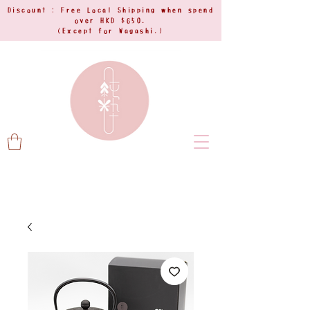
Discount : Free Local Shipping when spend
over HKD $650.
(Except for Wagashi.)