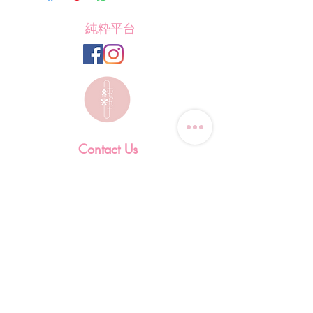
純粋平台
Contact Us
Tel: (+852)
9823-4080
​E-mail:
junsui.hk@gmail.com
​Address: Flat 8C,Speedy
Industrial Building, 114 How
Ming Street, Kwun Tong,
Kowloon, Hong Kong
Opening Hours
Tuesday & T
hursday OFF