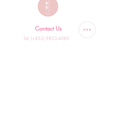
Contact Us
Tel: (+852)
9823-4080
​E-mail:
junsui.hk@gmail.com
​Address: Flat 8C,Speedy
Industrial Building, 114 How
Ming Street, Kwun Tong,
Kowloon, Hong Kong
Opening Hours
Tuesday & T
hursday OFF
Others by appointment ONLY
*WhatsApp/DM Enquiry Service:
10am - 7pm Everyday
(Slow reply at other times)