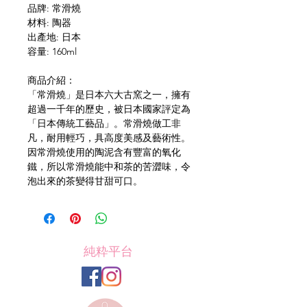
品牌: 常滑燒
材料: 陶器
出產地: 日本
容量: 160ml
商品介紹：
「常滑燒」是日本六大古窯之一，擁有
超過一千年的歷史，被日本國家評定為
「日本傳統工藝品」。常滑燒做工非
凡，耐用輕巧，具高度美感及藝術性。
因常滑燒使用的陶泥含有豐富的氧化
鐵，所以常滑燒能中和茶的苦澀味，令
泡出來的茶變得甘甜可口。
純粋平台