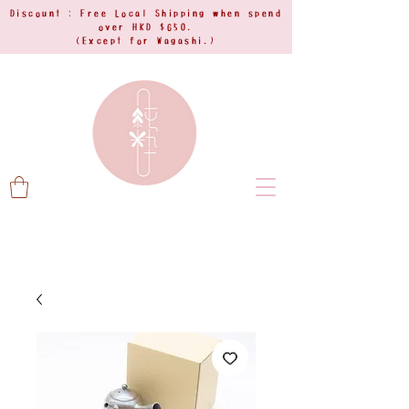
Discount : Free Local Shipping when spend
over HKD $650.
(Except for Wagashi.)