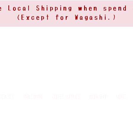
e Local Shipping when spend
(Except for Wagashi.)
Tea Set
Tableware
Coffee Supplies
Workshop
More...