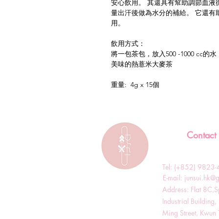
安心飲用。 其還具有幫助調節血液
量出汗後做為水分的補給。 它還有
用。
飲用方式：
將一包茶包，放入500 -1000 c
美味的熱薏米大麥茶
重量: 4g x 15個
Contact
Tel: (+852) 982
​E-mail:
junsui.hk@
​Address: Flat 8C,
Industrial Buildin
Ming Street, Kwun 