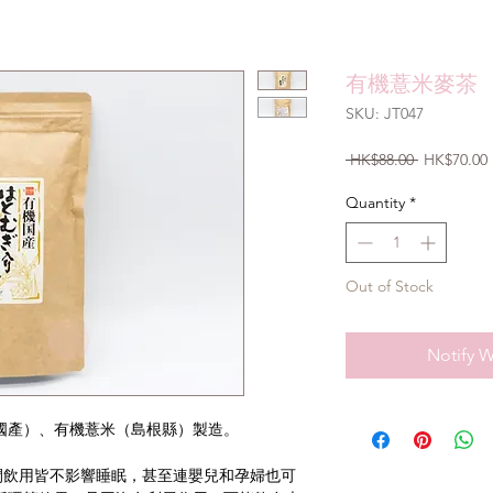
有機薏米麥茶
SKU: JT047
Regular
 HK$88.00 
HK$70.00
Price
Quantity
*
Out of Stock
Notify W
（國產）、有機薏米（島根縣）製造。
間飲用皆不影響睡眠，甚至連嬰兒和孕婦也可