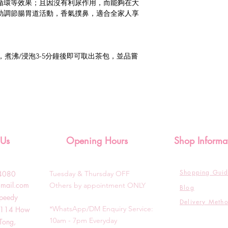
循環等效果；且因沒有利尿作用，而能夠在大
助調節腸胃道活動，香氣撲鼻，適合全家人享
c的水，煮沸/浸泡3-5分鐘後即可取出茶包，並品嘗
 Us
Opening Hours
Shop Informa
Shopping Gui
3-4080
Tuesday & T
hursday OFF
gmail.com
Others by appointment ONLY
Blog
Speedy
Delivery Meth
*WhatsApp/DM Enquiry Service:
g, 114 How
10am - 7pm Everyday
Tong,