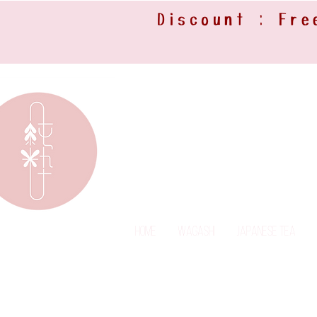
Discount : Fre
Home
Wagashi
Japanese Tea