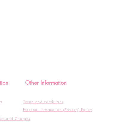
tion
Other Information
de
Terms and conditions
Personal Information (Privacy) Policy
ods and Charges