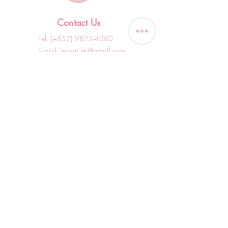
Contact Us
Tel: (+852)
9823-4080
​E-mail:
junsui.hk@gmail.com
​Address: Flat 8C,Speedy
Industrial Building, 114 How
Ming Street, Kwun Tong,
Kowloon, Hong Kong
Opening Hours
Tuesday & T
hursday OFF
Others by appointment ONLY
*WhatsApp/DM Enquiry Service:
10am - 7pm Everyday
(Slow reply at other times)
Shop Information