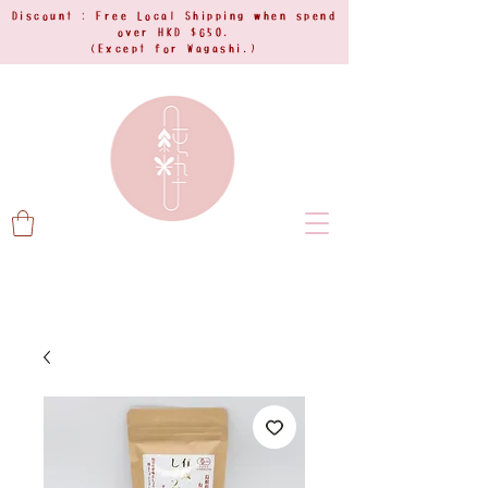
Discount : Free Local Shipping when spend
over HKD $650.
(Except for Wagashi.)