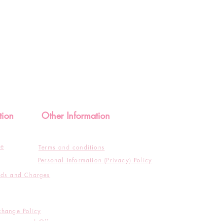
tion
Other Information
de
Terms and conditions
Personal Information (Privacy) Policy
ods and Charges
change Policy