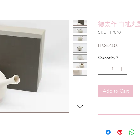
德太作 白地丸型
SKU: TP078
Price
HK$823.00
Quantity
*
Add to Cart