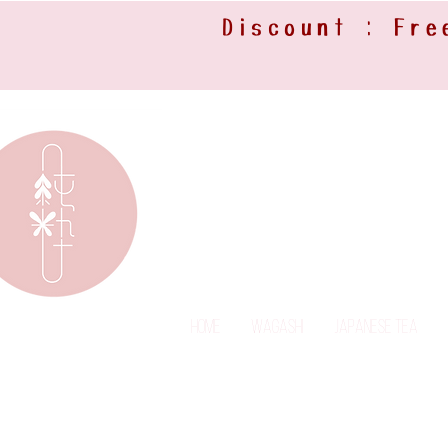
Discount : Fre
Home
Wagashi
Japanese Tea