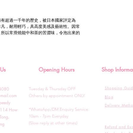
擁有超過一千年的歷史，被日本國家評定為
非凡，耐用輕巧，具高度美感及藝術性。因常
，所以常滑燒能中和茶的苦澀味，令泡出來的
 Us
Opening Hours
Shop Informa
Shopping Gui
3-4080
Tuesday & T
hursday OFF
gmail.com
Others by appointment ONLY
Blog
Speedy
Delivery Meth
*WhatsApp/DM Enquiry Service:
g, 114 How
10am - 7pm Everyday
Tong,
(Slow reply at other times)
ong
Refund and Ex