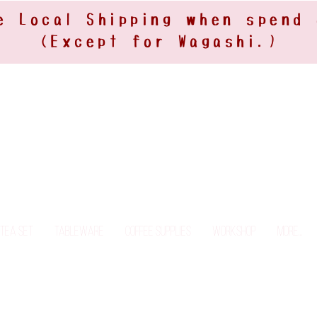
e Local Shipping when spend
(Except for Wagashi.)
Tea Set
Tableware
Coffee Supplies
Workshop
More...