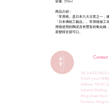
容量: 310ml
商品介紹：
「常滑燒」是日本六大古窯之一，
「日本傳統工藝品」。常滑燒做工
滑燒使用的陶泥含有豐富的氧化鐵
茶變得甘甜可口。
Contact
Tel: (+852) 982
​E-mail:
junsui.hk@
​Address: Flat 8C,
Industrial Buildin
Ming Street, Kwun 
Kowloon, Hong K