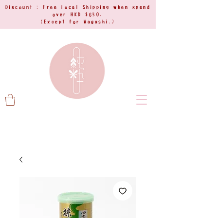
Discount : Free Local Shipping when spend
over HKD $650.
(Except for Wagashi.)