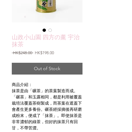
山政小山園 四方の薰 宇治
抹茶
Regular
Sale
 HK$248.00 
HK$198.00
Price
Price
Out of Stock
商品介紹：
抹茶是由「碾茶」的茶葉製造而成。
「碾茶」和玉露相同，都是利用被覆蓋
栽培法覆蓋茶樹製成，而茶葉在遮蓋下
會產生更多養份。碾茶經採摘後再研磨
成粉末，便成了「抹茶」。即使抹茶是
非常濃郁的綠茶，但好的抹茶只有回
甘，不帶苦澀。