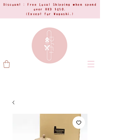
Discount : Free Local Shipping when spend
over HKD $650.
(Except for Wagashi.)