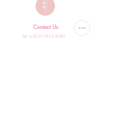
Contact Us
Tel: (+852)
9823-4080
​E-mail:
junsui.hk@gmail.com
​Address: Flat 8C,Speedy
Industrial Building, 114 How
Ming Street, Kwun Tong,
Kowloon, Hong Kong
Opening Hours
Tuesday & T
hursday OFF
Others by appointment ONLY
*WhatsApp/DM Enquiry Service:
10am - 7pm Everyday
(Slow reply at other times)