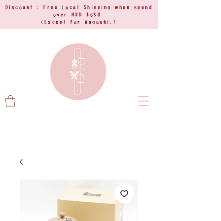
Discount : Free Local Shipping when spend
over HKD $650.
(Except for Wagashi.)