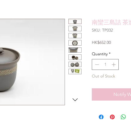
南蠻三島詰 茶逢
SKU: TP032
Price
HK$652.00
Quantity
*
Out of Stock
Notify W