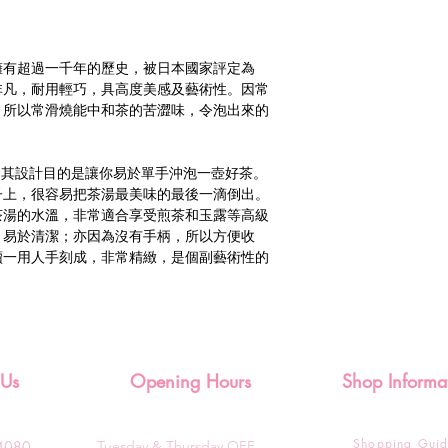
擁有超過一千年的歷史，被日本國家評定為
非凡，耐用輕巧，具高度美感及藝術性。因常
，所以常滑燒能中和茶的苦澀味，令泡出來的
壺，其設計目的是讓你易於單手沖泡一壺好茶。
子上，很容易把茶湯最美味的最後一滴倒出。
茶湯的水溫，非常適合享受煎茶和玉露等高級
，易於清潔；亦因為沒有手柄，所以方便收
續一用人手刻成，非常精緻，是個副藝術性的
 Us
Opening Hours
Shop Informa
Shopping Gui
3-4080
Tuesday & T
hursday OFF