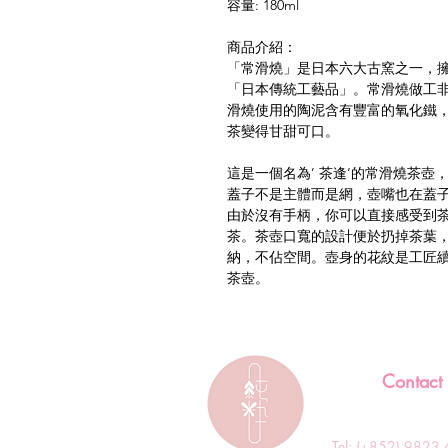
容量: 180ml
商品介紹：
「常滑燒」是日本六大古窯之一，
「日本傳統工藝品」。常滑燒做工
滑燒使用的陶泥含有豐富的氧化鐵
茶變得甘甜可口。
這是一個名為’ 茶逢‘的常滑燒茶
蓋子不是主體而是網，壺嘴也在蓋
由於沒有手柄，你可以直接感受到
茶。茶壺口寬的設計便於扔掉茶葉
納，不佔空間。壺身的花紋是工匠
茶壺。
Contact
Tel: (+852) 982