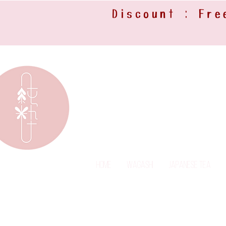
Discount : Fre
Home
Wagashi
Japanese Tea