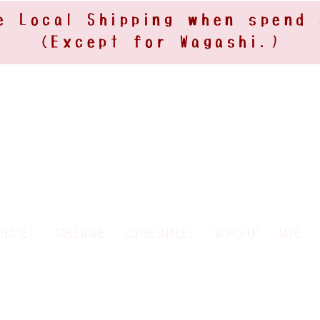
e Local Shipping when spend
(Except for Wagashi.)
Tea Set
Tableware
Coffee Supplies
Workshop
More...