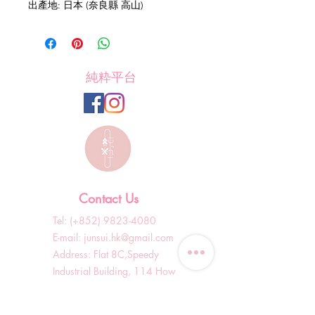
出產地: 日本 (奈良縣 高山)
純粋平台
Contact Us
Tel: (+852)
9823-4080
​E-mail:
junsui.hk@gmail.com
​Address: Flat 8C,Speedy
Industrial Building, 114 How
Ming Street, Kwun Tong,
Kowloon, Hong Kong