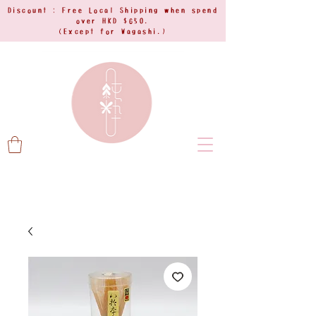
Discount : Free Local Shipping when spend
over HKD $650.
(Except for Wagashi.)