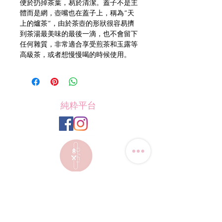
便於扔掉茶葉，易於清潔。蓋子不是主
體而是網，壺嘴也在蓋子上，稱為“天
上的爐茶”，由於茶壺的形狀很容易擠
到茶湯最美味的最後一滴，也不會留下
任何雜質，非常適合享受煎茶和玉露等
高級茶，或者想慢慢喝的時候使用。
純粋平台
Contact Us
Tel: (+852)
9823-4080
​E-mail:
junsui.hk@gmail.com