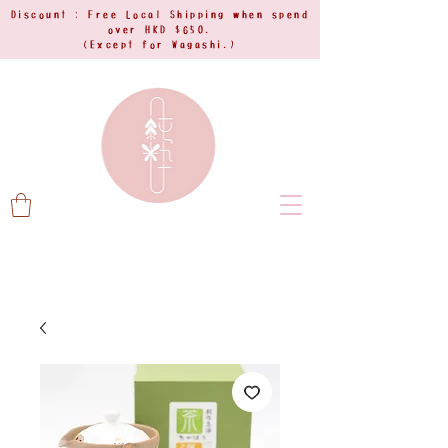
Discount : Free Local Shipping when spend
over HKD $650.
(Except for Wagashi.)