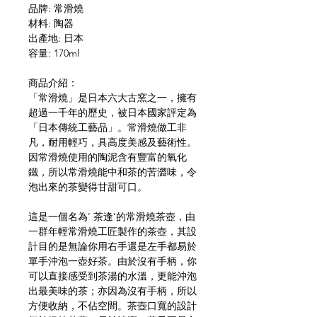
品牌: 常滑燒
材料: 陶器
出產地: 日本
容量: 170ml
商品介紹：
「常滑燒」是日本六大古窯之一，擁有
超過一千年的歷史，被日本國家評定為
「日本傳統工藝品」。常滑燒做工非
凡，耐用輕巧，具高度美感及藝術性。
因常滑燒使用的陶泥含有豐富的氧化
鐵，所以常滑燒能中和茶的苦澀味，令
泡出來的茶變得甘甜可口。
這是一個名為’ 茶逢‘的常滑燒茶壺，由
一群年輕常滑燒工匠製作的茶壺，其設
計目的是無論你用右手還是左手都易於
單手沖泡一壺好茶。由於沒有手柄，你
可以直接感受到茶湯的水溫，更能沖泡
出最美味的茶；亦因為沒有手柄，所以
方便收納，不佔空間。茶壺口寬的設計