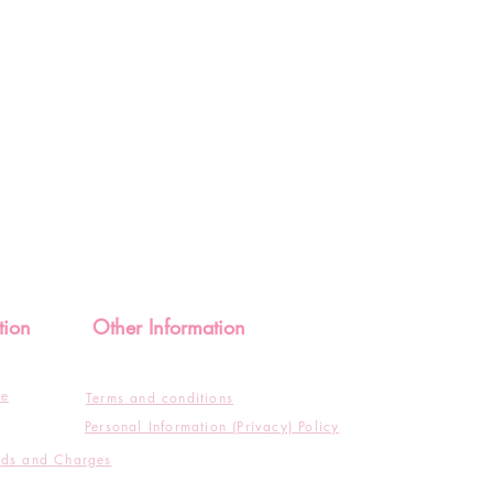
tion
Other Information
de
Terms and conditions
Personal Information (Privacy) Policy
ods and Charges