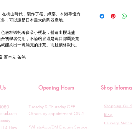
。在桃山時代，製作了筱、織部、木瀨等優秀
繁多，可以說是日本最大的陶器產地。
白色底釉襯托著多朵小櫻花，營造出櫻花盛
適合初學者使用，不論碗底還是碗口都屬於寬
易就能刷出一碗漂亮的抹茶。而且價格親民。
及 百本立 茶筅
 Us
Opening Hours
Shop Informa
Shopping Gui
3-4080
Tuesday & T
hursday OFF
gmail.com
Others by appointment ONLY
Blog
Speedy
Delivery Meth
*WhatsApp/DM Enquiry Service:
g, 114 How