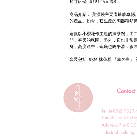
尺寸(cm): 直徑12.5 x 高8
商品介紹： 美濃燒主要產於岐阜縣
的產品。如今，它生產的陶器種類
這款以小櫻花作主題的抹茶碗，由
開，春天的氛圍。另外，它也非常
身，高度適中，碗底也夠平滑，很
套裝包括: 純粋 抹茶粉 「幸の白」 
Contact
Tel: (+852) 982
​E-mail:
junsui.hk@
​Address: Flat 8C,
Industrial Buildin