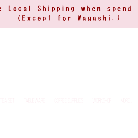
e Local Shipping when spend
(Except for Wagashi.)
Tea Set
Tableware
Coffee Supplies
Workshop
More...