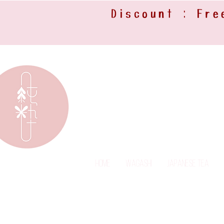
Discount : Fre
Home
Wagashi
Japanese Tea