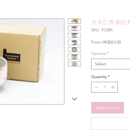
カネ仁作 粉紅櫻
SKU: TC085
Sale
From
HK$263.00
Price
Options
*
Select
Quantity
*
Add to Cart