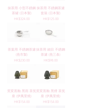
抹茶用 小型不銹鋼
抹茶用 不銹鋼茶濾
茶罐 (日本製)
套裝 (日本製)
Price
Price
HK$324.00
HK$125.00
茶葉用 不銹鋼茶濾
抹茶用 細目 不銹鋼
(燕市製)
茶濾 (燕三条)
Price
Price
HK$230.00
HK$98.00
窯変黒釉 黑雨 茶筅
窯変黒釉 黑煙 茶筅
座 (伊萬里燒)
座 (伊萬里燒)
Price
Price
HK$154.00
HK$154.00