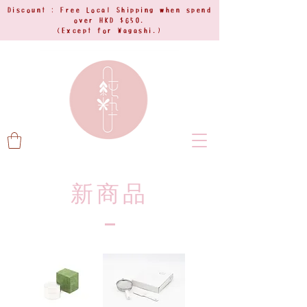
Discount : Free Local Shipping when spend
over HKD $650.
(Except for Wagashi.)
新商品