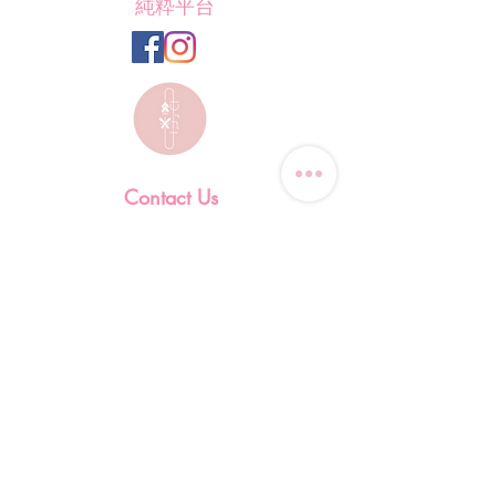
純粋平台
Contact Us
Tel: (+852)
9823-4080
​E-mail:
junsui.hk@gmail.com
​Address: Flat 8C,Speedy
Industrial Building, 114 How
Ming Street, Kwun Tong,
Kowloon, Hong Kong
Opening Hours
Tuesday & T
hursday OFF
Others by appointment ONLY