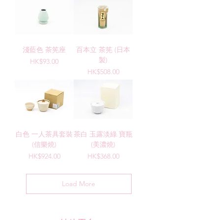
淺藍色 茶筅座
百本立 茶筅 (日本
製)
Price
HK$93.00
Price
HK$508.00
白色 一人茶具套裝
茶白 玉露淡綠 寶瓶
(信樂燒)
(美濃燒)
Price
Price
HK$924.00
HK$368.00
Load More